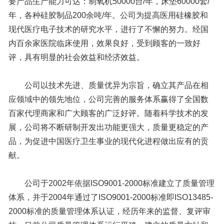
要产品生产能力可达：制氧机50000台/年，床垫60000套/
年，各种硅胶制品200余吨/年。公司为提高医用硅橡胶和
现代医疗电子技术的研究水平，进行了不懈的努力。经国
内百余家医院临床使用，效果良好，受到顾客的一致好
评，具有明显的社会效益和经济效益。
公司以技术先进、质量优异为宗旨，确立其产品在相
应领域中的领先地位，公司完善的服务体系赢得了全国数
百家代理商家和广大顾客的广泛好评。随着科学技术的发
展，公司将不断研制开发出功能更强大，质量更稳定的产
品，为促进中国医疗卫生事业的现代化进程做出应有的贡
献。
公司于2002年依据ISO9001-2000标准建立了质量管理
体系，并于2004年通过了ISO9001-2000标准即ISO13485-
2000标准的质量管理体系认证，经历年来的监督、复评审