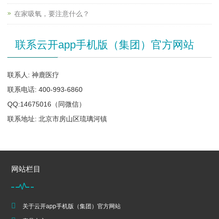
在家吸氧，要注意什么？
联系云开app手机版（集团）官方网站
联系人: 神鹿医疗
联系电话: 400-993-6860
QQ:14675016（同微信）
联系地址: 北京市房山区琉璃河镇
网站栏目
关于云开app手机版（集团）官方网站