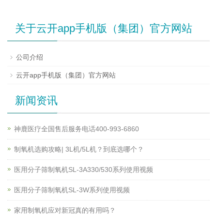
关于云开app手机版（集团）官方网站
公司介绍
云开app手机版（集团）官方网站
新闻资讯
神鹿医疗全国售后服务电话400-993-6860
制氧机选购攻略| 3L机/5L机？到底选哪个？
医用分子筛制氧机SL-3A330/530系列使用视频
医用分子筛制氧机SL-3W系列使用视频
家用制氧机应对新冠真的有用吗？